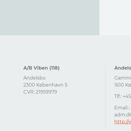
A/B Viben (118)
Andel
Andelsbo
Gammel 
2300 København S
1610 K
CVR: 21959979
Tlf.: +
Email.:
adm.d
http:/