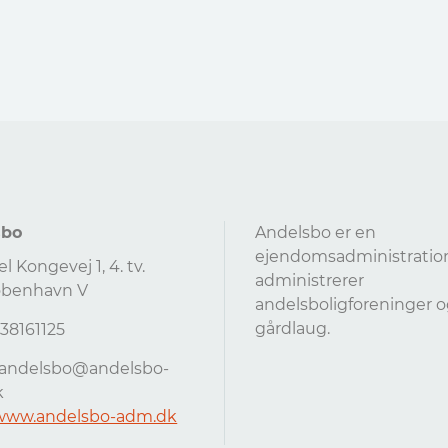
sbo
Andelsbo er en
ejendomsadministratio
Kongevej 1, 4. tv.
administrerer
øbenhavn V
andelsboligforeninger 
gårdlaug.
4538161125
andelsbo@andelsbo-
k
/www.andelsbo-adm.dk