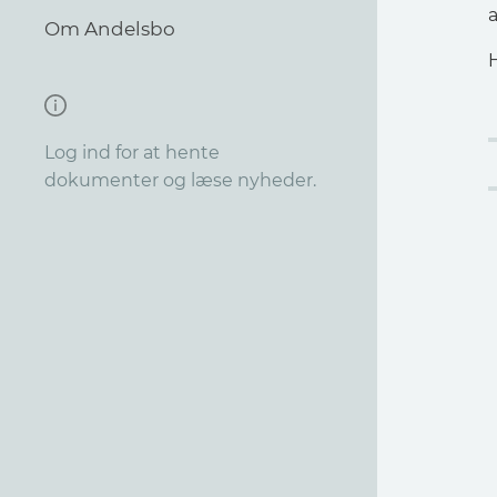
a
Om Andelsbo
Log ind for at hente
dokumenter og læse nyheder.